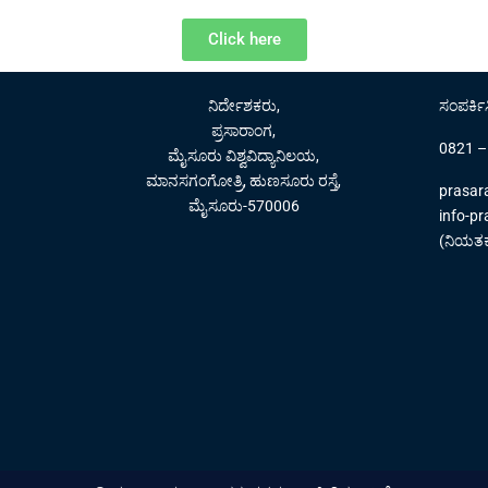
Click here
ನಿರ್ದೇಶಕರು,
ಸಂಪರ್ಕಿ
ಪ್ರಸಾರಾಂಗ,
0821 –
ಮೈಸೂರು ವಿಶ್ವವಿದ್ಯಾನಿಲಯ,
ಮಾನಸಗಂಗೋತ್ರಿ, ಹುಣಸೂರು ರಸ್ತೆ,
prasa
ಮೈಸೂರು-570006
info-p
(ನಿಯತಕಾ